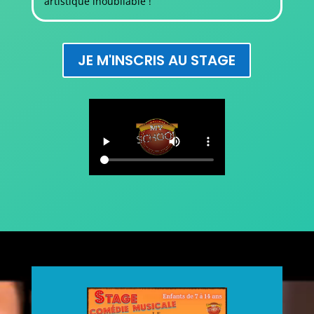
artistique inoubliable !
JE M'INSCRIS AU STAGE
Lecteur
vidéo