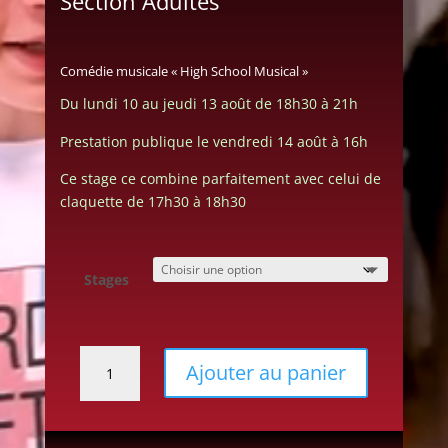
Section Adultes
Comédie musicale « High School Musical »
Du lundi 10 au jeudi 13 août de 18h30 à 21h
Prestation publique le vendredi 14 août à 16h
Ce stage ce combine parfaitement avec celui de
claquette de 17h30 à 18h30
Stages
quantité
Ajouter au panier
de
Stage
claquettes