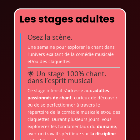
Les stages adultes
Osez la scène.
Une semaine pour explorer le chant dans
l’univers exaltant de la comédie musicale
et/ou des claquettes.
🌟 Un stage 100% chant,
dans l’esprit musical
Ce stage intensif s’adresse aux
adultes
passionnés de chant
, curieux de découvrir
ou de se perfectionner à travers le
répertoire de la comédie musicale et/ou des
claquettes. Durant plusieurs jours, vous
explorerez les fondamentaux du
domaine
,
avec un travail spécifique sur
la discipline