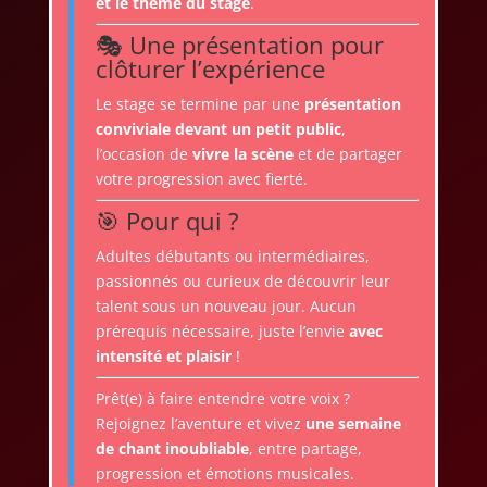
et le thème du stage
.
🎭 Une présentation pour
clôturer l’expérience
Le stage se termine par une
présentation
conviviale devant un petit public
,
l’occasion de
vivre la scène
et de partager
votre progression avec fierté.
🎯 Pour qui ?
Adultes débutants ou intermédiaires,
passionnés ou curieux de découvrir leur
talent sous un nouveau jour. Aucun
prérequis nécessaire, juste l’envie
avec
intensité et plaisir
!
Prêt(e) à faire entendre votre voix ?
Rejoignez l’aventure et vivez
une semaine
de chant inoubliable
, entre partage,
progression et émotions musicales.