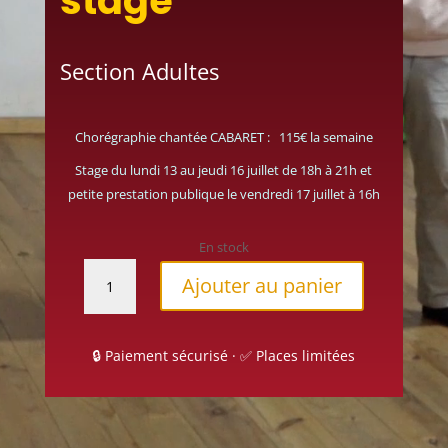
stage
Section Adultes
Chorégraphie chantée CABARET : 115€ la semaine
Stage du lundi 13 au jeudi 16 juillet de 18h à 21h et
petite prestation publique le vendredi 17 juillet à 16h
En stock
quantité
Ajouter au panier
de
Stage
adultes
🔒 Paiement sécurisé · ✅ Places limitées
"Cabaret"
13
au
17