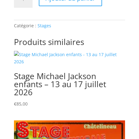
de
Stage
Le
Fantôme
Catégorie :
Stages
de
l'Opéra
Produits similaires
-
13
au
17
juillet
Stage Michael Jackson
2026
enfants – 13 au 17 juillet
2026
€
85,00