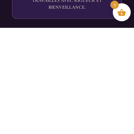
TRAVAILLÉS AVEC RIGUEUR ET
0
BIENVEILLANCE.
POSTURE
UN ALIGNEMENT DU CORPS QUI
AMÉLIORE LA TENUE AU QUOTIDIEN
AUTANT QUE SUR SCÈNE.
GRÂCE
LA FLUIDITÉ ET L’ÉLÉGANCE DU
MOUVEMENT, CULTIVÉES SÉANCE APRÈS
SÉANCE.