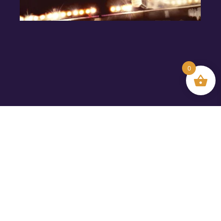
0
✦ UN THÈME CULTE, PENSÉ POUR LES
ENFANTS ✦
LE PROGRAMME